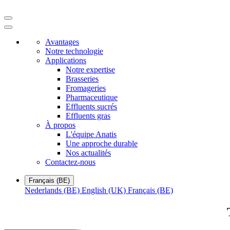
Avantages
Notre technologie
Applications
Notre expertise
Brasseries
Fromageries
Pharmaceutique
Effluents sucrés
Effluents gras
À propos
L'équipe Anatis
Une approche durable
Nos actualités
Contactez-nous
Français (BE)
Nederlands (BE)
English (UK)
Français (BE)