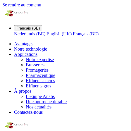
Se rendre au contenu
Français (BE)
Nederlands (BE)
English (UK)
Français (BE)
Avantages
Notre technologie
Applications
Notre expertise
Brasseries
Fromageries
Pharmaceutique
Effluents sucrés
Effluents gras
À propos
L'équipe Anatis
Une approche durable
Nos actualités
Contactez-nous